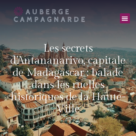
Les secrets
d’Antananarivo, capitale
de Madagascar : balade
dans les ruelles
historiques de la Haute-
Ville